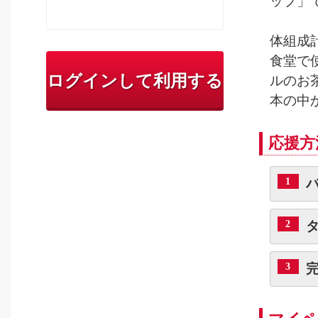
ップ」
体組成
食堂で
ログインして利用する
ルのお
本の中
応援方
1
2
3