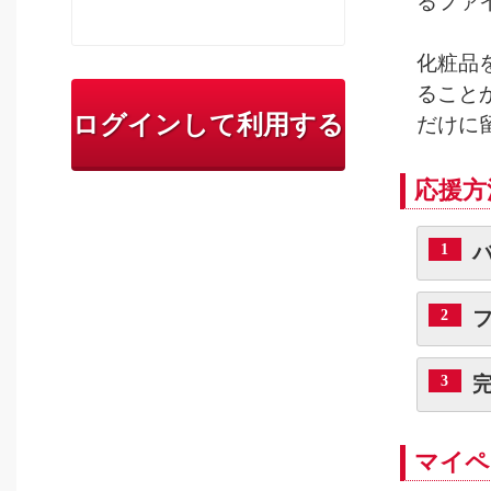
るファ
化粧品を
ることか
ログインして利用する
だけに
応援方
1
2
3
マイペ