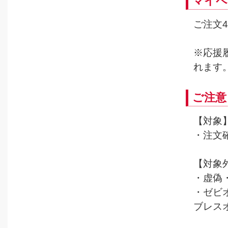
マイペ
ご注文4
※応援
れます
ご注意
【対象
・注文
【対象
・虚偽
・ゼビ
ブレス