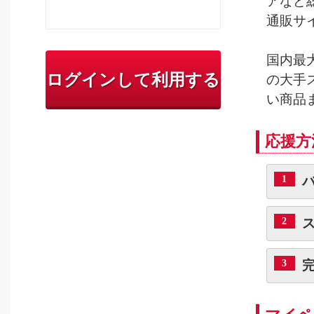
アなど
通販サ
国内最
ログインして利用する
の大手
い商品
応援方
1
2
3