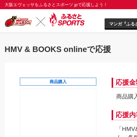
大阪エヴェッサをふるさとスポーツ.jpで応援しよう！
マンガ『ふる
HMV & BOOKS onlineで応援
応援金
商品購入
商品購入
応援内
「HMV