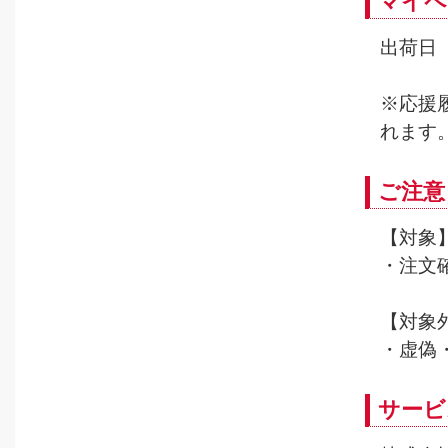
マイペ
出荷日
※応援
れます
ご注意
【対象
・注文
【対象
・虚偽
サービ