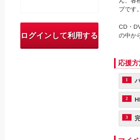
ん、各
プです
CD・D
ログインして利用する
の中か
応援方
1
2
H
3